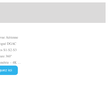
 vue Aérienne
ogué DGAC
ios S1-S2-S3
ture 360°
métrie – 4K …
quez ici