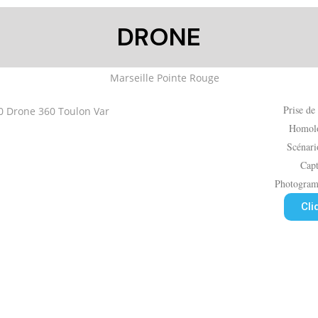
DRONE
Prise de
Homol
Scénar
Cap
Photogram
Cli