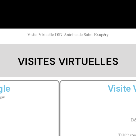
Visite Virtuelle DS7 Antoine de Saint-Exupéry
VISITES VIRTUELLES
gle
Visite
iew
Dé
Télécharge